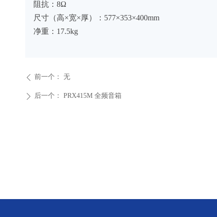
阻抗：8Ω
尺寸（高×宽×厚）：577×353×400mm
净重：17.5kg
前一个：
无
ꄴ
后一个：
PRX415M 全频音箱
ꄲ