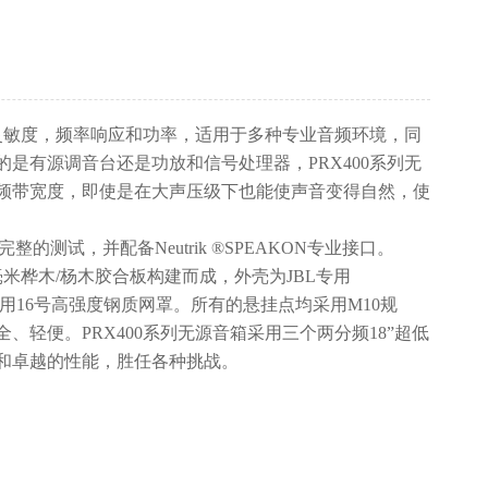
的灵敏度，频率响应和功率，适用于多种专业音频环境，同
是有源调音台还是功放和信号处理器，PRX400系列无
频带宽度，即使是在大声压级下也能使声音变得自然，使
完整的测试，并配备Neutrik ®SPEAKON专业接口。
8毫米桦木/杨木胶合板构建而成，外壳为JBL专用
层，采用16号高强度钢质网罩。所有的悬挂点均采用M10规
、轻便。PRX400系列无源音箱采用三个两分频18”超低
和卓越的性能，胜任各种挑战。