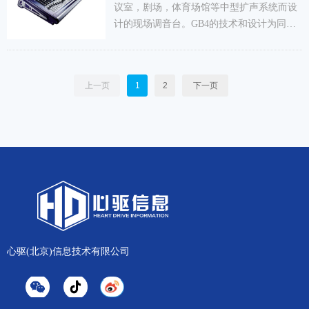
议室，剧场，体育场馆等中型扩声系统而设
可分配的推子层 - 提供四个自定义推子层页
计的现场调音台。GB4的技术和设计为同厂
面以满足您的需求，或添加/插入推子以在跳
高档次级别系列，GB4设有内置电源，并有
接列表中增加额外的麦克风！
插孔连接外接电源（选购）2组电源可同时工
作，对于重要场所而又不需要大型调音台的
上一页
1
2
下一页
用户，GB4是一个很好的工作保障。 GB4
提供七组主输出，八组辅助输出，7x4矩阵输
出，每个通道的直接输出，四组哑音编组可
灵活对不同通道进行编组控制能够满足非常
复杂的工作需求。坚固的机架，合理的面板
布局，背板接线，新颖造型，除了用于固定
安装。同样适合流动演出明智选择。
心驱(北京)信息技术有限公司